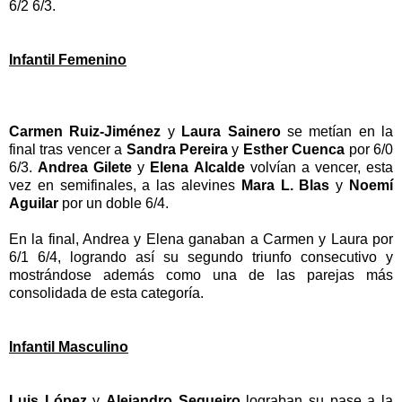
6/2 6/3.
Infantil Femenino
Carmen Ruiz-Jiménez
y
Laura Sainero
se metían en la
final tras vencer a
Sandra Pereira
y
Esther Cuenca
por 6/0
6/3.
Andrea Gilete
y
Elena Alcalde
volvían a vencer, esta
vez en semifinales, a las alevines
Mara L. Blas
y
Noemí
Aguilar
por un doble 6/4.
En la final, Andrea y Elena ganaban a Carmen y Laura por
6/1 6/4, logrando así su segundo triunfo consecutivo y
mostrándose además como una de las parejas más
consolidada de esta categoría.
Infantil Masculino
Luis López
y
Alejandro Sequeiro
lograban su pase a la