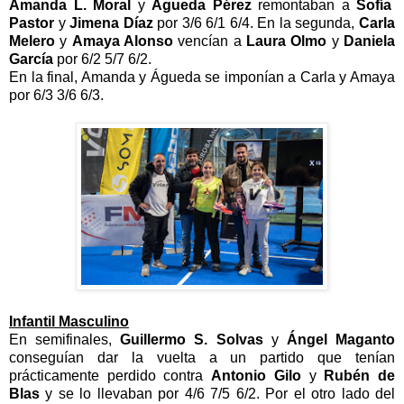
Amanda L. Moral
y
Águeda Pérez
remontaban a
Sofía
Pastor
y
Jimena Díaz
por 3/6 6/1 6/4. En la segunda,
Carla
Melero
y
Amaya Alonso
vencían a
Laura Olmo
y
Daniela
García
por 6/2 5/7 6/2.
En la final, Amanda y Águeda se imponían a Carla y Amaya
por 6/3 3/6 6/3.
Infantil Masculino
En semifinales,
Guillermo S. Solvas
y
Ángel Maganto
conseguían dar la vuelta a un partido que tenían
prácticamente perdido contra
Antonio Gilo
y
Rubén de
Blas
y se lo llevaban por 4/6 7/5 6/2. Por el otro lado del