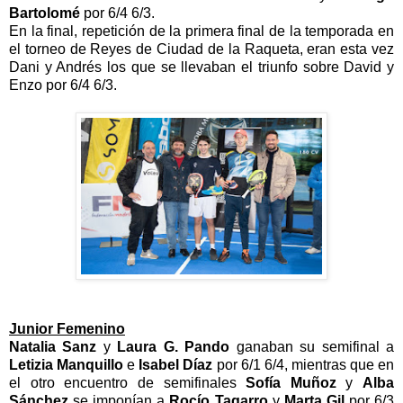
Bartolomé
por 6/4 6/3.
En la final, repetición de la primera final de la temporada en
el torneo de Reyes de Ciudad de la Raqueta, eran esta vez
Dani y Andrés los que se llevaban el triunfo sobre David y
Enzo por 6/4 6/3.
Junior Femenino
Natalia Sanz
y
Laura G. Pando
ganaban su semifinal a
Letizia Manquillo
e
Isabel Díaz
por 6/1 6/4, mientras que en
el otro encuentro de semifinales
Sofía Muñoz
y
Alba
Sánchez
se imponían a
Rocío Tagarro
y
Marta Gil
por 6/3