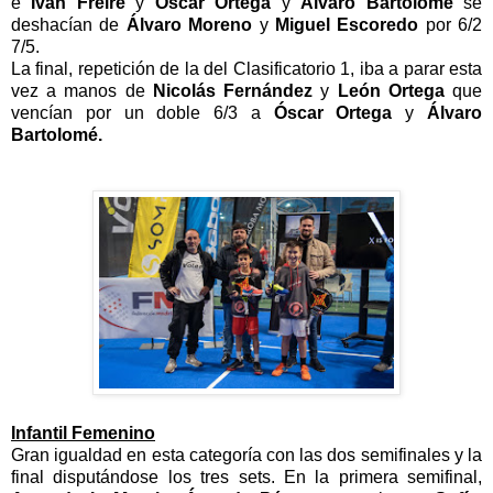
e
Iván Freire
y
Óscar Ortega
y
Álvaro Bartolomé
se
deshacían de
Álvaro Moreno
y
Miguel Escoredo
por 6/2
7/5.
La final, repetición de la del Clasificatorio 1, iba a parar esta
vez a manos de
Nicolás Fernández
y
León Ortega
que
vencían por un doble 6/3 a
Óscar Ortega
y
Álvaro
Bartolomé.
Infantil Femenino
Gran igualdad en esta categoría con las dos semifinales y la
final disputándose los tres sets. En la primera semifinal,