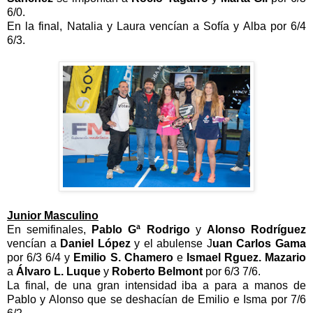
6/0.
En la final, Natalia y Laura vencían a Sofía y Alba por 6/4
6/3.
Junior Masculino
En semifinales,
Pablo Gª Rodrigo
y
Alonso Rodríguez
vencían a
Daniel López
y el abulense J
uan Carlos Gama
por 6/3 6/4 y
Emilio S. Chamero
e
Ismael Rguez. Mazario
a
Álvaro L. Luque
y
Roberto Belmont
por 6/3 7/6.
La final, de una gran intensidad iba a para a manos de
Pablo y Alonso que se deshacían de Emilio e Isma por 7/6