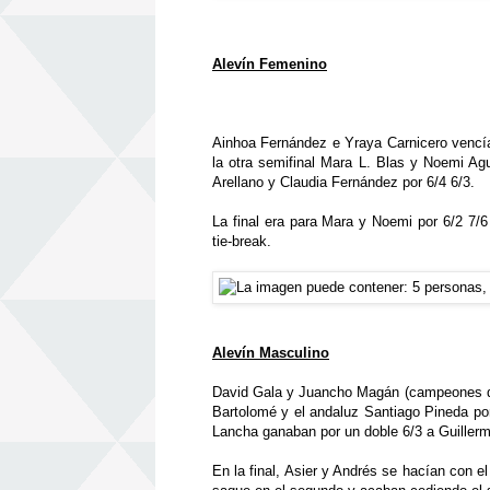
Alevín Femenino
Ainhoa Fernández e Yraya Carnicero vencían
la otra semifinal Mara L. Blas y Noemi Agu
Arellano y Claudia Fernández por 6/4 6/3.
La final era para Mara y Noemi por 6/2 7/6
tie-break.
Alevín Masculino
David Gala y Juancho Magán (campeones de
Bartolomé y el andaluz Santiago Pineda por
Lancha ganaban por un doble 6/3 a Guiller
En la final, Asier y Andrés se hacían con e