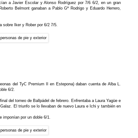
an a Javier Escolar y Alonso Rodríguez por 7/6 6/2, en un gran
 Roberto Belmont ganaban a Pablo Gª Rodrigo y Eduardo Herrero,
ma sobre Iker y Rober por 6/2 7/5.
peonas del TyC Premium II en Estepona) daban cuenta de Alba L.
oble 6/2.
ifinal del torneo de Ballpádel de febrero. Enfrentaba a Laura Yagüe e
Galaz. El triunfo se lo llevaban de nuevo Laura e Ichi y también en
se imponían por un doble 6/1.