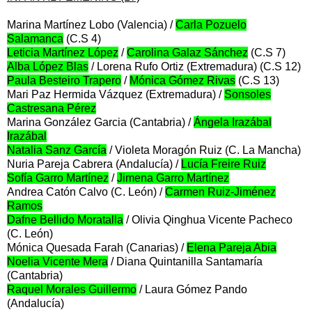
Marina Martínez Lobo (Valencia) /
Carla Pozuelo
Salamanca
(C.S 4)
Leticia Martínez López
/
Carolina Galaz Sánchez
(C.S 7)
Alba López Blas
/ Lorena Rufo Ortiz (Extremadura) (C.S 12)
Paula Besteiro Trapero
/
Mónica Gómez Rivas
(C.S 13)
Mari Paz Hermida Vázquez (Extremadura) /
Sonsoles
Castresana Pérez
Marina González Garcia (Cantabria) /
Ángela Irazábal
Irazábal
Natalia Sanz García
/ Violeta Moragón Ruiz (C. La Mancha)
Nuria Pareja Cabrera (Andalucía) /
Lucía Freire Ruiz
Sofía Garro Martínez
/
Jimena Garro Martínez
Andrea Catón Calvo (C. León) /
Carmen Ruiz-Jiménez
Ramos
Dafne Bellido Moratalla
/ Olivia Qinghua Vicente Pacheco
(C. León)
Mónica Quesada Farah (Canarias) /
Elena Pareja Abia
Noelia Vicente Mera
/ Diana Quintanilla Santamaría
(Cantabria)
Raquel Morales Guillermo
/ Laura Gómez Pando
(Andalucía)