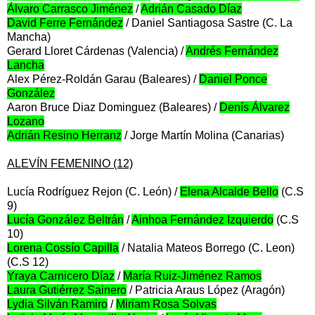
Álvaro Carrasco Jiménez
/
Adrián Casado Díaz
David Ferre Fernández
/ Daniel Santiagosa Sastre (C. La
Mancha)
Gerard Lloret Cárdenas (Valencia) /
Andrés Fernández
Lancha
Alex Pérez-Roldán Garau (Baleares) /
Daniel Ponce
González
Aaron Bruce Diaz Dominguez (Baleares) /
Denís Álvarez
Lozano
Adrián Resino Herranz
/ Jorge Martín Molina (Canarias)
ALEVÍN FEMENINO (12)
Lucía Rodríguez Rejon (C. León) /
Elena Alcalde Bello
(C.S
9)
Lucía González Beltrán
/
Ainhoa Fernández Izquierdo
(C.S
10)
Lorena Cossío Capilla
/ Natalia Mateos Borrego (C. Leon)
(C.S 12)
Yraya Carnicero Díaz
/
María Ruiz-Jiménez Ramos
Laura Gutiérrez Sainero
/ Patricia Araus López (Aragón)
Lydia Silván Ramiro
/
Miriam Rosa Solvas