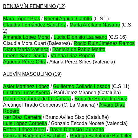
BENJAMÍN FEMENINO (12)
Mara López Blas
/
Noemi Aguilar Carrillo
(C.S 1)
Claudia Fernández Sánchez
/
Marta Arellano Navarro
(C.S
2)
Amanda López Moral
/
Lucía Dionisio Laureano
(C.S 16)
Claudia Mora Cuart (Baleares) /
Rocío Ruiz Jiménez Ramos
Diana María Vasinca
/
Daniela de Pablo Morito
Lorena Sanz García
/
Valeria Díaz Ropero
Águeda Pérez Ortiz
/ Aitana Pérez Sifres (Valencia)
ALEVÍN MASCULINO (19)
Asier Martínez López
/
Guillermo Collado Losada
(C.S 11)
Cristian Lucas Ayerra
/ Raúl Jerez Miranda (Cataluña)
Darío Fernández de la Cámara
/
Borja de Soroa Jiménez
Arcángel Tirado Contreras (C. La Mancha) /
Álvaro Díaz
Ropero
Iker Díaz Carreira
/ Bruno Avileo Siso (Cataluña)
Luis López Corbella
/ Gonzalo Escoda Nocete (Valencia)
Rafael López Moral
/
David Dionisio Laureano
Gonzalo Bartolomé Bachiller
/
Rodrigo Bartolomé Bachiller