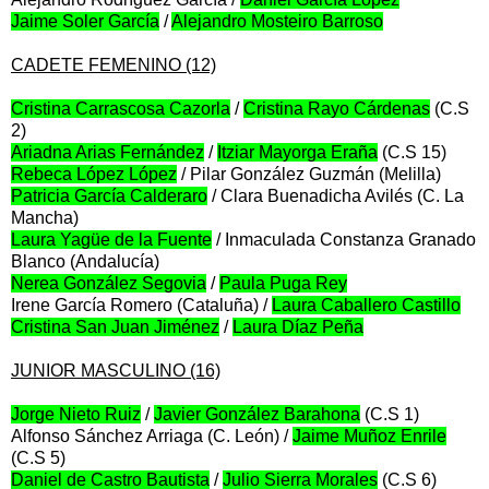
Jaime Soler García
/
Alejandro Mosteiro Barroso
CADETE FEMENINO (12)
Cristina Carrascosa Cazorla
/
Cristina Rayo Cárdenas
(C.S
2)
Ariadna Arias Fernández
/
Itziar Mayorga Eraña
(C.S 15)
Rebeca López López
/ Pilar González Guzmán (Melilla)
Patricia García Calderaro
/ Clara Buenadicha Avilés (C. La
Mancha)
Laura Yagüe de la Fuente
/ Inmaculada Constanza Granado
Blanco (Andalucía)
Nerea González Segovia
/
Paula Puga Rey
Irene García Romero (Cataluña) /
Laura Caballero Castillo
Cristina San Juan Jiménez
/
Laura Díaz Peña
JUNIOR MASCULINO (16)
Jorge Nieto Ruiz
/
Javier González Barahona
(C.S 1)
Alfonso Sánchez Arriaga (C. León) /
Jaime Muñoz Enrile
(C.S 5)
Daniel de Castro Bautista
/
Julio Sierra Morales
(C.S 6)