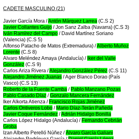
CADETE MASCULINO (21)
Javier García Mora /
Antón Márquez Larrea
(C.S 2)
Javier Collantes Guijo
/ Jon Sanz Zalba (Navarra) (C.S 3)
Iván Ramírez del Campo
/ David Martínez Soriano
(Valencia) (C.S 5)
Alfonso Patacho de Matos (Extremadura) /
Alberto Muñoz
Lorente
(C.S 8)
Alvaro Meléndez Amaya (Andalucía) /
Iker del Valle
González
(C.S 9)
Carlos Ariza Rivera /
Alejandro González Pérez
(C.S 11)
Alejandro Jiménez Juanas
/ Ager Blanco Dorao (País
Vasco) (C.S 13)
Roberto de la Fuente Camba
/
Pablo Manzano Pozas
Pablo Casado Díaz
/
Gonzalo Mancera Fernández
Iker Alkorta Atienza /
Francisco Rojas Jiménez
Carlos Ontiveros Lobo
/
Mario Díaz-Terán Pañeda
Javier Coque Fernández
/
Adrián Hidalgo Bonilla
Carlos López Hidalgo (Andalucía) /
Fernando Cebrián
Groba
Izan Alberto Perelló Núñez /
Álvaro García Galiani
Alejandro Rodríguez García /
Daniel García López