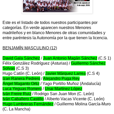
Este es el listado de todos nuestros participantes por
categorías. En verde aparecen nuestros Menores
madrileños y en blanco Menores de otras comunidades y
entre paréntesis la Autonomía por la que tienen la licencia.
BENJAMÍN MASCULINO (12)
David Gala Sánchez
/
Juan Antonio Magán Sánchez
(C.S 1)
Félix González Rodríguez (Asturias) /
Guillermo Sánchez
Solvas
(C.S 3)
Hugo Catón (C. León) /
Javier Márquez Larrea
(C.S 4)
Izan Ranera Pedrero
/
Alejandro Puga Rey
Ángel Maganto Ortiz
/ Yago Portillo Muñoz (Andalucía)
Luca Yeguas Romero
/
Unai Martínez López
Iván Freire Ruiz
/ Rodrigo San Juan Mon (C. León)
Iván Caballero Castillo
/ Alberto Vacas Vicente (C. León)
Hugo Lumbreras Fernández
/ Guillermo Molina García-Muro
(C. La Mancha)