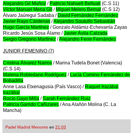
Alejandro Gil Muñoz
/
Patricio Nahuell Belluati
(C.S 11)
Víctor Manuel Mena Gil
/
Miguel Melero Bernal
(C.S 12)
Álvaro Jaúregui Sadaba /
David Fernández Fernández
Javier Rayo Cárdenas
/
Alejandro Soutullo Sebastián
Hugo García Martínez
/ Gonzalo Aldámiz-Echevarría Zayas
Ricardo Jesús Sosa Álamo /
Javier Ávila Calzada
Sergio Gregorio Martínez
/
Alejandro Ferre Fernández
JUNIOR FEMENINO (7)
Cristina Álvarez Narros
/ Marina Tudela Bonet (Valencia)
(C.S 14)
Malena Robledano Rodríguez
/
Lucía Comino Fernández de
Bobadilla
Anne Lasa Etxenagusia (País Vasco) /
Raquel Irazábal
Irazábal
Rocío Gayo Milla
/
Sarah Fernández Ruiz
Patricia Garrido Cañizares
/ Ana Alañón Molina (C. La
Mancha)
Padel Madrid Menores
en
21:03