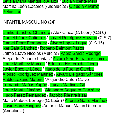
Letizia María Manquillo Alarza
/
Lucía Vicente Mera
Martina León Caceres (Andalucía) /
Claudia Álvarez
Belinchón
INFANTIL MASCULINO (24)
Emilio Sánchez Chamero
/ Alex Cinca (C. León) (C.S 6)
Daniel López Gutiérrez
/
Ismael Rodríguez Mazario
(C.S 7)
Daniel Ferre Fernández
/
Álvaro López Luque
(C.S 16)
Iker Gala Sánchez
/
Roberto Belmont Pastor
Jaime Clavo Nicolás (Murcia) /
Pablo García Rodrigo
Alejandro Amador Fleitas /
Álvaro Sein-Echaluce Gómez
Jorge Martínez Marcos
/
Eduardo Herrero del Riego
Javier Escolar López
/
Hugo de la Fuente Camba
Alonso Rodríguez Martínez
/
Álvaro Delgado Sánchez
Pablo Lozano Moreno
/ Alejandro Catón Calvo
Fernando Mañas Yagüe
/
Lucas Martínez Gil
Jorge Martín Jiménez
/
Alejandro Sequeiro González
Hugo Pérez Fernández
/
Jacobo Riestra Irizar
Mario Mateos Borrego (C. León) /
Alfonso Garro Martínez
David Sanz Mínguez
/Antonio Manuel Martin Romero
(Andalucía)